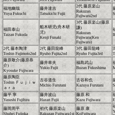
2代 藤原楽山
福地幽哉
藤井達吉
Rakuzan
Yuya Fukuchi
Tatsukichi Fujii
S
Fujiwara2nd
3代 藤原楽山(藤原
船木研児(舟木研
謙)
福田泰山
児)
Rakuzan
Taizan Fukuda
I
Kenji Funaki
Fujiwara(Ken
Fujiwara)
2代 藤本陶津
2代 藤田龍峰
3代 藤田龍峰
Toshin Fujimoto2nd
Ryuho Fujita2nd
Ryuho Fujita3rd
T
藤原敬介(藤原恭
藤井幸夫
福島武山
介)
Yukio Fujii
Buzan Fukushima
M
Kyosuke Fujiwara
藤原陶臣
古谷道生
古谷和也
Toshin Ｆｕｊｉｗ
Michio Furutani
Kazuya Furutani
S
ａｒａ
藤平 寧
藤井波山
藤原 和
Yasushi Fujihira
Hazan Fujii
Kazu Fujiwara
E
藤岡周平
初代 藤原楽山
藤原 康
Y
Shuhei Fujioka
Rakuzan Fujiwara1st
KoFujiwara