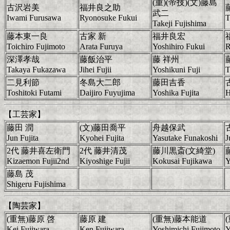
(重)(帝技)(文)藤島
古沢岩美
福井良之助
武二
Iwami Furusawa
Ryonosuke Fukui
T
Takeji Fujishima
藤本東一良
古家 新
福井良宏
Toichiro Fujimoto
Arata Furuya
Yoshihiro Fukui
R
深澤孝哉
藤飯治平
藤 祥州
Takaya Fukazawa
Jihei Fujii
Yoshikuni Fuji
T
二見利節
冬島大二郎
藤田吉香
Toshitoki Futami
Daijiro Fuyujima
Yoshika Fujita
H
【工芸家】
藤田 潤
(文)藤田喬平
舟越保武
Jun Fujita
Kyohei Fujita
Yasutake Funakoshi
J
2代 藤井喜左衛門
2代 藤井清茂
藤川黒斎(文綺堂)
Kizaemon Fujii2nd
Kiyoshige Fujii
Kokusai Fujikawa
Y
藤島 茂
Shigeru Fujishima
【陶芸家】
(重無)藤原 啓
藤原 建
(重無)藤本能道
Kei Fujiwara
Ken Fujiwara
Yoshimichi Fujimoto
Y