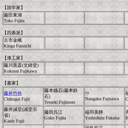
【国学家】
藤田東湖
Toko Fujita
【四条派】
古市金峨
Kinga Furuichi
【漆工家】
藤川黒斎(文綺堂)
Kokusai Fujikawa
【書家】
藤本鐡石(藤本鉄
藤井竹外
??
石)
Nangaku Fujisawa
Chikugai Fujii
G
Tesseki Fujimoto
藤井誡堂(誡堂宗
藤田呉江
福羽美静
省)
Goko Fujita
Yoshishizu Fukuba
H
Kaido Fujii