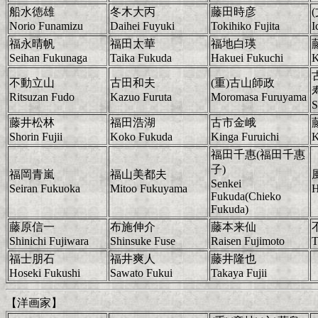
船水徳雄
冬木大丙
藤田時彦
Norio Funamizu
Daihei Fuyuki
Tokihiko Fujita
I
福永晴帆
福田太華
福地白瑛
Seihan Fukunaga
Taika Fukuda
Hakuei Fukuchi
K
不動立山
古田和夫
(重)古山師政
Ritsuzan Fudo
Kazuo Furuta
Moromasa Furuyama
S
藤井松林
福田浩湖
古市金峨
Shorin Fujii
Koko Fukuda
Kinga Furuichi
K
福田千惠(福田千惠
子)
福岡青嵐
福山美都夫
Senkei
Seiran Fukuoka
Mitoo Fukuyama
H
Fukuda(Chieko
Fukuda)
藤原信一
布施伸介
藤本来仙
Shinichi Fujiwara
Shinsuke Fuse
Raisen Fujimoto
T
福士朋石
福井爽人
藤井隆也
Hoseki Fukushi
Sawato Fukui
Takaya Fujii
【洋画家】