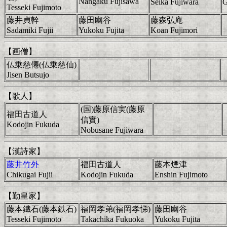
Nangaku Fujisawa
Seika Fujiwara
G
Tesseki Fujimoto
藤井貞幹
藤田幽谷
藤森弘庵
Sadamiki Fujii
Yukoku Fujita
Koan Fujimori
【画僧】
仏乗慈僊(仏乗慈仙)
Jisen Butsujo
【歌人】
(国)藤原信実(藤原
福田古道人
信實)
Kodojin Fukuda
Nobusane Fujiwara
【漢詩家】
藤井竹外
福田古道人
藤本煙津
Chikugai Fujii
Kodojin Fukuda
Enshin Fujimoto
【勤皇家】
藤本鐡石(藤本鉄石)
福岡孝弟(福岡孝悌)
藤田幽谷
Tesseki Fujimoto
Takachika Fukuoka
Yukoku Fujita