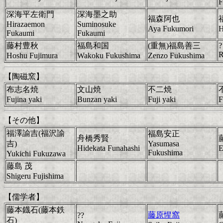
F
深海平左衛門
深海墨之助
福森阿也
Hirazaemon
Suminosuke
Aya Fukumori
H
Fukaumi
Fukaumi
藤村豊秋
福島和国
(重無)福島善三
?
R
Hoshu Fujimura
Wakoku Fukushima
Zenzo Fukushima
【陶磁窯】
布志名焼
文山焼
不二焼
Fujina yaki
Bunzan yaki
Fuji yaki
F
【その他】
福澤諭吉(福沢諭
福島安正
舟橋秀賢
吉)
Yasumasa
Hidekata Funahashi
E
Fukushima
Yukichi Fukuzawa
藤島 茂
Shigeru Fujishima
【儒学者】
藤本鐡石(藤本鉄
藤原惺窩
??
石)