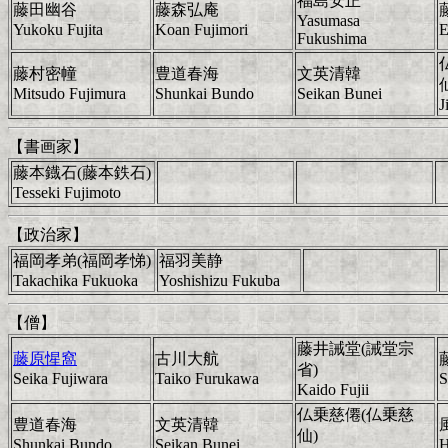
福島安正
藤田幽谷
藤森弘庵
Yasumasa
Yukoku Fujita
Koan Fujimori
E
Fukushima
藤村密幢
豊道春海
文英清韓
Mitsudo Fujimura
Shunkai Bundo
Seikan Bunei
J
【書画家】
藤本鐡石(藤本鉄石)
Tesseki Fujimoto
【政治家】
福岡孝弟(福岡孝悌)
福羽美静
Takachika Fukuoka
Yoshishizu Fukuba
【僧】
藤井誡堂(誡堂宗
藤原惺窩
古川大航
省)
Seika Fujiwara
Taiko Furukawa
S
Kaido Fujii
仏乗慈僊(仏乗慈
豊道春海
文英清韓
仙)
Shunkai Bundo
Seikan Bunei
H