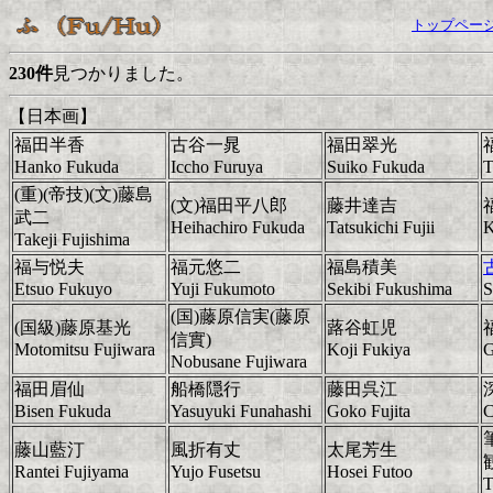
トップペー
230件
見つかりました。
【日本画】
福田半香
古谷一晁
福田翠光
Hanko Fukuda
Iccho Furuya
Suiko Fukuda
T
(重)(帝技)(文)藤島
(文)福田平八郎
藤井達吉
武二
Heihachiro Fukuda
Tatsukichi Fujii
K
Takeji Fujishima
福与悦夫
福元悠二
福島積美
Etsuo Fukuyo
Yuji Fukumoto
Sekibi Fukushima
S
(国)藤原信実(藤原
(国級)藤原基光
蕗谷虹児
信實)
Motomitsu Fujiwara
Koji Fukiya
G
Nobusane Fujiwara
福田眉仙
船橋隠行
藤田呉江
Bisen Fukuda
Yasuyuki Funahashi
Goko Fujita
C
藤山藍汀
風折有丈
太尾芳生
Rantei Fujiyama
Yujo Fusetsu
Hosei Futoo
T