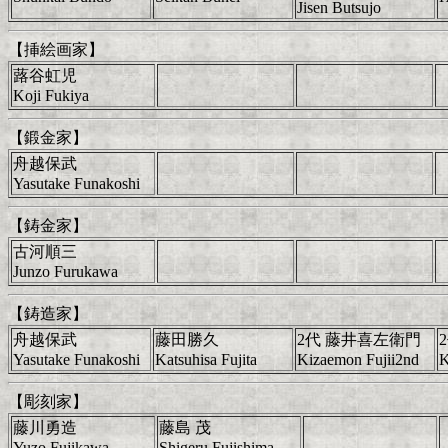
Jisen Butsujo
【挿絵画家】
蕗谷虹児
Koji Fukiya
【鍛金家】
舟越保武
Yasutake Funakoshi
【鋳金家】
古河順三
Junzo Furukawa
【鋳造家】
舟越保武
藤田勝久
2代 藤井喜左衛門
Yasutake Funakoshi
Katsuhisa Fujita
Kizaemon Fujii2nd
K
【彫刻家】
藤川勇造
藤島 茂
Yuzo Fujikawa
Shigeru Fujishima